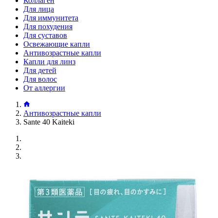
Коллаген
Для лица
Для иммунитета
Для похудения
Для суставов
Освежающие капли
Антивозрастные капли
Капли для линз
Для детей
Для волос
От аллергии
Антивозрастные капли
Sante 40 Kaiteki