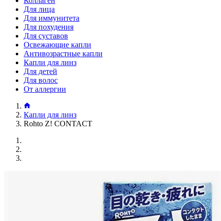
Коллаген
Для лица
Для иммунитета
Для похудения
Для суставов
Освежающие капли
Антивозрастные капли
Капли для линз
Для детей
Для волос
От аллергии
Капли для линз
Rohto Z! CONTACT